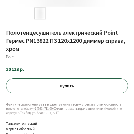
Полотенцесушитель электрический Point
Гермес PN13822 П3 120x1200 диммер справа,
хром
Point
20 113
р.
Купить
Фактическая стоимость может отличаться
— уточнить точную стоимость
можно по телефону
+7 (953) 711-99-00
или приехать в дом сантехники «Новосёл» по
адресу: г. Тамбов, ул. Агапкина, д. 17.
Тип: электрический
Форма I-образный