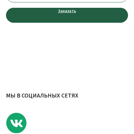
КОНТАКТЫ
Заказать
Телефон:
+7 (953) 711-99-00
E-mail:
novosel.68@yandex.ru
Адрес: Россия, г. Тамбов, ул. Агапкина, д. 17
Публичная оферты
Политика конфиденциальности
© ИП Еремина Е.С., 2023 г.
Разработчик сайта