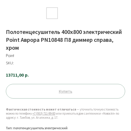
Полотенцесушитель 400x800 электрический
Point Аврора PN10848 П8 диммер справа,
хром
Point
SKU:
13711,00
р.
Купить
Фактическая стоимость может отличаться
— уточнить точную стоимость
можно по телефону
+7 (953) 711-99-00
или приехать в дом сантехники «Новосёл» по
адресу: г. Тамбов, ул. Агапкина, д. 17.
Тип: полотенцесушитель электрический