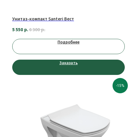
МЫ В СОЦИАЛЬНЫХ СЕТЯХ
Унитаз-компакт Santeri Вест
р.
5 550
р.
6 300
Подробнее
О КОМПАНИИ
Оплата
Сотрудничество
Заказать
Доставка
Вакансии
Обмен и возврат
-15%
КОНТАКТЫ
Телефон:
+7 (953) 711-99-00
E-mail:
novosel.68@yandex.ru
Адрес: Россия, г. Тамбов, ул. Агапкина, д. 17