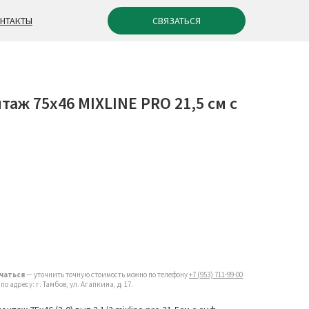
СВЯЗАТЬСЯ
НТАКТЫ
таж 75х46 MIXLINE PRO 21,5 см с
чаться
— уточнить точную стоимость можно по телефону
+7 (953) 711-99-00
 адресу: г. Тамбов, ул. Агапкина, д. 17.