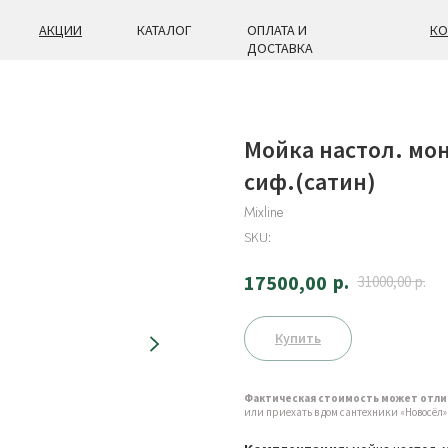
АКЦИИ
КАТАЛОГ
ОПЛАТА И
КО
ДОСТАВКА
Мойка настол. мон
сиф.(сатин)
Mixline
SKU:
р.
17500,00
31000,00
р.
Купить
Фактическая стоимость может отли
или приехать в дом сантехники «Новосёл» по