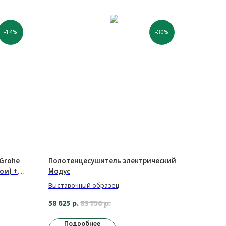
-14%
-30%
 Grohe
Полотенцесушитель электрический
ом) +
Модус
ER
Выставочный образец
р.
58 625
р.
83 750
Подробнее