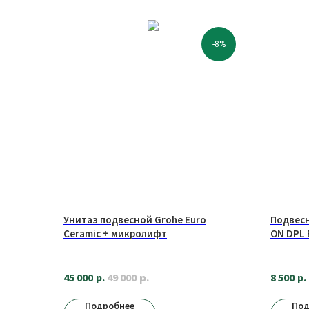
-8%
Унитаз подвесной Grohe Euro
Подвесн
Ceramic + микролифт
ON DPL 
р.
45 000
р.
8 500
р.
49 000
Подробнее
Под