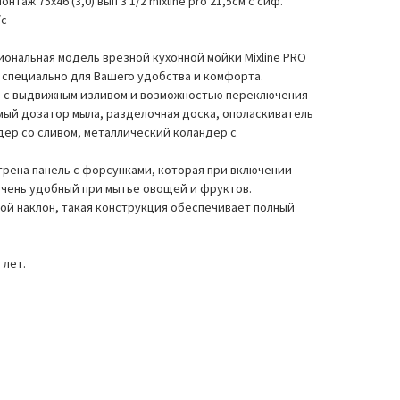
онтаж 75х46 (3,0) вып 3 1/2 mixline pro 21,5см с сиф.
/с
ональная модель врезной кухонной мойки Mixline PRO
специально для Вашего удобства и комфорта.
ь с выдвижным изливом и возможностью переключения
ый дозатор мыла, разделочная доска, ополаскиватель
дер со сливом, металлический коландер с
.
рена панель с форсунками, которая при включении
очень удобный при мытье овощей и фруктов.
й наклон, такая конструкция обеспечивает полный
 лет.