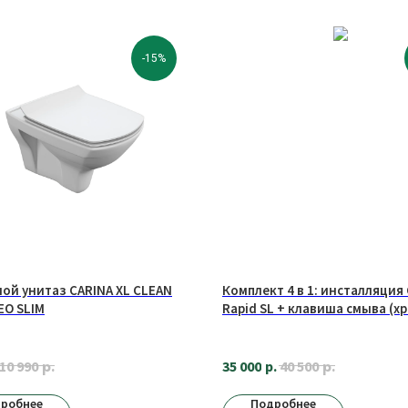
-15%
ой унитаз CARINA XL CLEAN
Комплект 4 в 1: инсталляция
EO SLIM
Rapid SL + клавиша смыва (хр
унитаз безободковый HOLL
BLOCK с сиденьем
р.
р.
35 000
р.
10 990
40 500
робнее
Подробнее