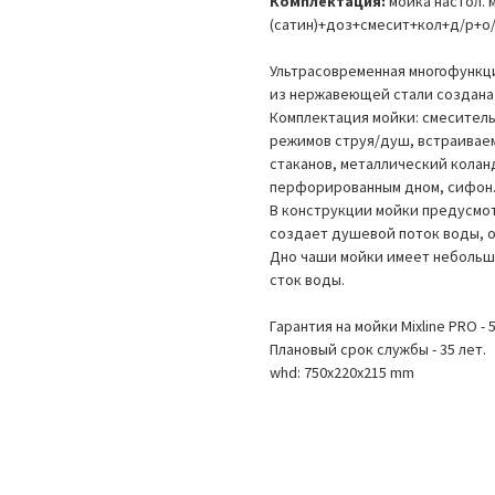
Комплектация:
мойка настол. м
(сатин)+доз+смесит+кол+д/р+о
Ультрасовременная многофункци
из нержавеющей стали создана 
Комплектация мойки: смесител
режимов струя/душ, встраиваем
стаканов, металлический колан
перфорированным дном, сифон
В конструкции мойки предусмот
создает душевой поток воды, 
Дно чаши мойки имеет небольшо
сток воды.
Гарантия на мойки Mixline PRO - 5
Плановый срок службы - 35 лет.
whd: 750x220x215 mm