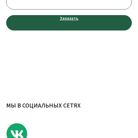
КОНТАКТЫ
Заказать
Телефон:
+7 (953) 711-99-00
E-mail:
novosel.68@yandex.ru
Адрес: Россия, г. Тамбов, ул. Агапкина, д. 17
Публичная оферты
Политика конфиденциальности
© ИП Еремина Е.С., 2023 г.
Разработчик сайта