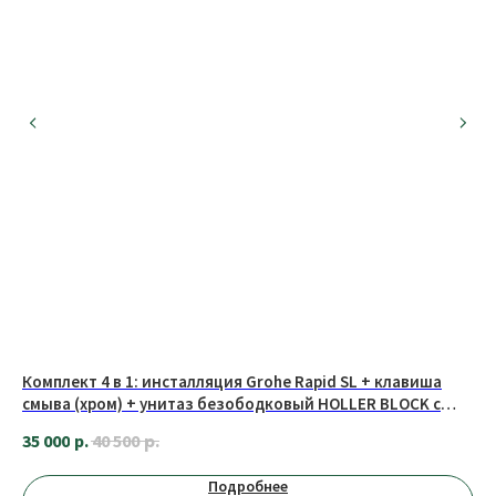
МЫ В СОЦИАЛЬНЫХ СЕТЯХ
О КОМПАНИИ
Комплект 4 в 1: инсталляция Grohe Rapid SL + клавиша
Ва
Оплата
Сотрудничество
ем
смыва (хром) + унитаз безободковый HOLLER BLOCK с
37
сиденьем
Доставка
Вакансии
р.
35 000
р.
40 500
Обмен и возврат
Подробнее