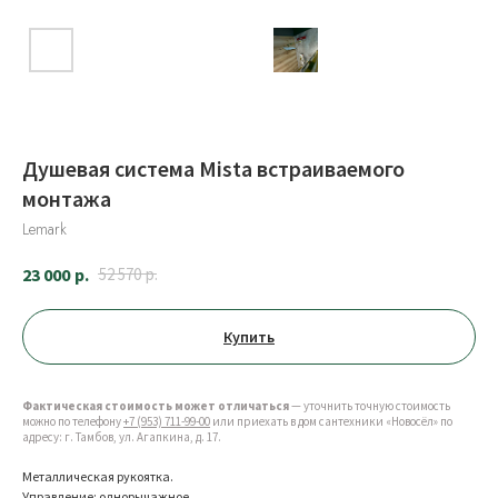
Душевая система Mista встраиваемого
монтажа
Lemark
23 000
р.
52 570
р.
Купить
Фактическая стоимость может отличаться
— уточнить точную стоимость
можно по телефону
+7 (953) 711-99-00
или приехать в дом сантехники «Новосёл» по
адресу: г. Тамбов, ул. Агапкина, д. 17.
Металлическая рукоятка.
Управление: однорычажное.