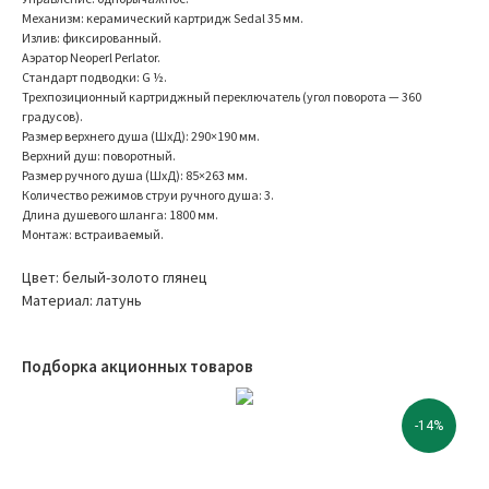
Механизм: керамический картридж Sedal 35 мм.
Излив: фиксированный.
Аэратор Neoperl Perlator.
Стандарт подводки: G ½.
Трехпозиционный картриджный переключатель (угол поворота — 360
градусов).
Размер верхнего душа (ШхД): 290×190 мм.
Верхний душ: поворотный.
Размер ручного душа (ШхД): 85×263 мм.
Количество режимов струи ручного душа: 3.
Длина душевого шланга: 1800 мм.
Монтаж: встраиваемый.
Цвет: белый-золото глянец
Материал: латунь
Подборка акционных товаров
-14%