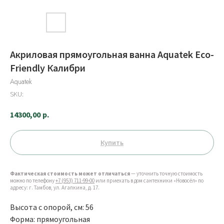
Акриловая прямоугольная ванна Aquatek Eco-
Friendly Калибри
Aquatek
SKU:
14300,00
р.
Купить
Фактическая стоимость может отличаться
— уточнить точную стоимость
можно по телефону
+7 (953) 711-99-00
или приехать в дом сантехники «Новосёл» по
адресу: г. Тамбов, ул. Агапкина, д. 17.
Высота с опорой, см: 56
Форма: прямоугольная