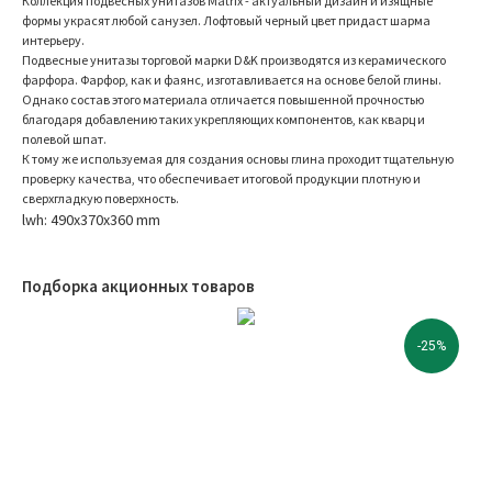
Коллекция подвесных унитазов Matrix - актуальный дизайн и изящные
формы украсят любой санузел. Лофтовый черный цвет придаст шарма
интерьеру.
Подвесные унитазы торговой марки D&K производятся из керамического
фарфора. Фарфор, как и фаянс, изготавливается на основе белой глины.
Однако состав этого материала отличается повышенной прочностью
благодаря добавлению таких укрепляющих компонентов, как кварц и
полевой шпат.
К тому же используемая для создания основы глина проходит тщательную
проверку качества, что обеспечивает итоговой продукции плотную и
сверхгладкую поверхность.
lwh: 490x370x360 mm
Подборка акционных товаров
-25%