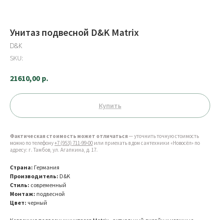
Унитаз подвесной D&K Matrix
D&K
SKU:
21610,00
р.
Купить
Фактическая стоимость может отличаться
— уточнить точную стоимость
можно по телефону
+7 (953) 711-99-00
или приехать в дом сантехники «Новосёл» по
адресу: г. Тамбов, ул. Агапкина, д. 17.
Страна:
Германия
Производитель:
D&K
Стиль:
современный
Монтаж:
подвесной
Цвет:
черный