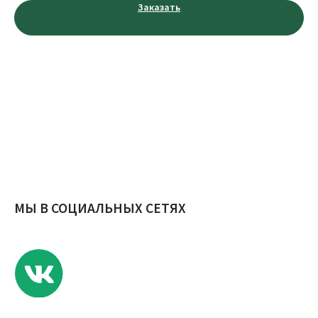
Заказать
Телефон:
+7 (953) 711-99-00
E-mail:
novosel.68@yandex.ru
Адрес: Россия, г. Тамбов, ул. Агапкина, д. 17
Публичная оферты
Политика конфиденциальности
© ИП Еремина Е.С., 2023 г.
Разработчик сайта