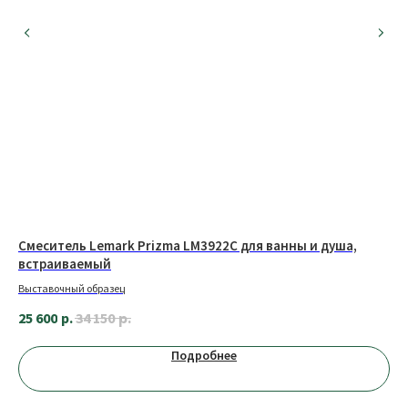
МЫ В СОЦИАЛЬНЫХ СЕТЯХ
Смеситель Lemark Prizma LM3922C для ванны и душа,
Ун
О КОМПАНИИ
встраиваемый
Выставочный образец
Оплата
Сотрудничество
6 
р.
25 600
р.
34 150
Доставка
Вакансии
Обмен и возврат
Подробнее
КОНТАКТЫ