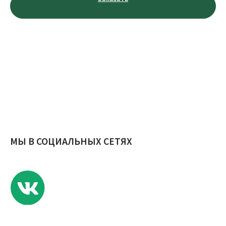
Телефон:
+7 (953) 711-99-00
E-mail:
novosel.68@yandex.ru
Адрес: Россия, г. Тамбов, ул. Агапкина, д. 17
Публичная оферты
Политика конфиденциальности
© ИП Еремина Е.С., 2023 г.
Разработчик сайта