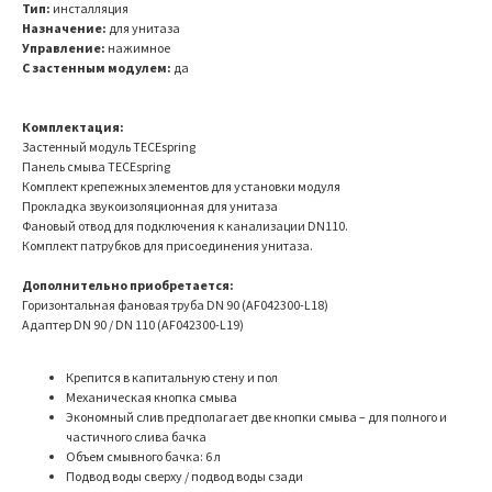
Тип:
инсталляция
Назначение:
для унитаза
Управление:
нажимное
С застенным модулем:
да
Комплектация:
Застенный модуль TECEspring
Панель смыва TECEspring
Комплект крепежных элементов для установки модуля
Прокладка звукоизоляционная для унитаза
Фановый отвод для подключения к канализации DN110.
Комплект патрубков для присоединения унитаза.
Дополнительно приобретается:
Горизонтальная фановая труба DN 90 (AF042300-L18)
Адаптер DN 90 / DN 110 (AF042300-L19)
Крепится в капитальную стену и пол
Механическая кнопка смыва
Экономный слив предполагает две кнопки смыва – для полного и
частичного слива бачка
Объем смывного бачка: 6 л
Подвод воды сверху / подвод воды сзади