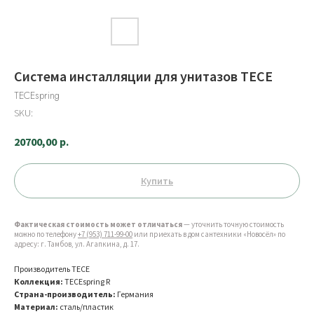
Система инсталляции для унитазов TECE
TECEspring
SKU:
20700,00
р.
Купить
Фактическая стоимость может отличаться
— уточнить точную стоимость
можно по телефону
+7 (953) 711-99-00
или приехать в дом сантехники «Новосёл» по
адресу: г. Тамбов, ул. Агапкина, д. 17.
Производитель TECE
Коллекция:
TECEspring R
Страна-производитель:
Германия
Материал:
сталь/пластик