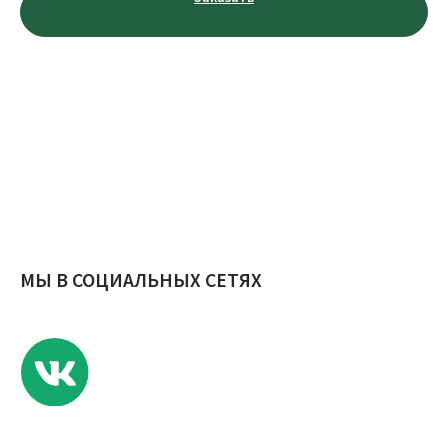
Телефон:
+7 (953) 711-99-00
E-mail:
novosel.68@yandex.ru
Адрес: Россия, г. Тамбов, ул. Агапкина, д. 17
Публичная оферты
Политика конфиденциальности
© ИП Еремина Е.С., 2023 г.
Разработчик сайта