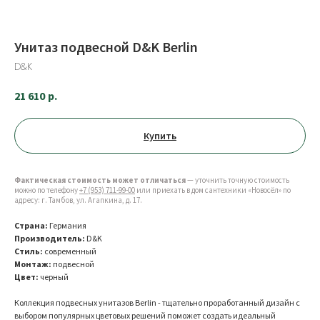
Унитаз подвесной D&K Berlin
D&K
21 610
р.
Купить
Фактическая стоимость может отличаться
— уточнить точную стоимость
можно по телефону
+7 (953) 711-99-00
или приехать в дом сантехники «Новосёл» по
адресу: г. Тамбов, ул. Агапкина, д. 17.
Страна:
Германия
Производитель:
D&K
Стиль:
современный
Монтаж:
подвесной
Цвет:
черный
Коллекция подвесных унитазов Berlin - тщательно проработанный дизайн с
выбором популярных цветовых решений поможет создать идеальный