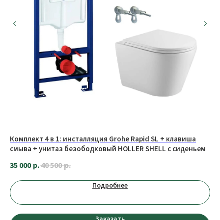
МЫ В СОЦИАЛЬНЫХ СЕТЯХ
О КОМПАНИИ
Комплект 4 в 1: инсталляция Grohe Rapid SL + клавиша
Ко
смыва + унитаз безободковый HOLLER SHELL с сиденьем
кн
Оплата
Сотрудничество
GL
р.
35 000
р.
44
40 500
Доставка
Вакансии
Подробнее
Обмен и возврат
КОНТАКТЫ
Заказать