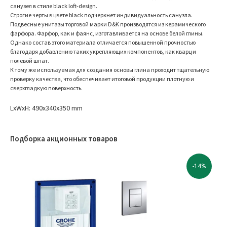
санузел в стиле black loft-design.
Строгие черты в цвете black подчеркнет индивидуальность санузла.
Подвесные унитазы торговой марки D&K производятся из керамического
фарфора. Фарфор, как и фаянс, изготавливается на основе белой глины.
Однако состав этого материала отличается повышенной прочностью
благодаря добавлению таких укрепляющих компонентов, как кварц и
полевой шпат.
К тому же используемая для создания основы глина проходит тщательную
проверку качества, что обеспечивает итоговой продукции плотную и
сверхгладкую поверхность.
LxWxH: 490x340x350 mm
Подборка акционных товаров
-14%