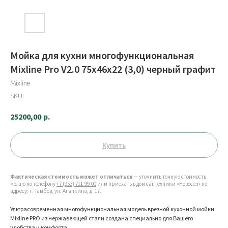
Мойка для кухни многофункциональная
Mixline Pro V2.0 75х46х22 (3,0) черный графит
Mixline
SKU:
25200,00
р.
Купить
Фактическая стоимость может отличаться
— уточнить точную стоимость
можно по телефону
+7 (953) 711-99-00
или приехать в дом сантехники «Новосёл» по
адресу: г. Тамбов, ул. Агапкина, д. 17.
Ультрасовременная многофункциональная модель врезной кухонной мойки
Mixline PRO из нержавеющей стали создана специально для Вашего
удобства и комфорта.