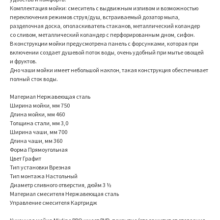
Комплектация мойки: смеситель с выдвижным изливом и возможностью
переключения режимов струя/душ, встраиваемый дозатор мыла,
разделочная доска, ополаскиватель стаканов, металлический коландер
со сливом, металлический коландер с перфорированным дном, сифон.
В конструкции мойки предусмотрена панель с форсунками, которая при
включении создает душевой поток воды, очень удобный при мытье овощей
и фруктов.
Дно чаши мойки имеет небольшой наклон, такая конструкция обеспечивает
полный сток воды.
Материал Нержавеющая сталь
Ширина мойки, мм 750
Длина мойки, мм 460
Толщина стали, мм 3,0
Ширина чаши, мм 700
Длина чаши, мм 360
Форма Прямоугольная
Цвет Графит
Тип установки Врезная
Тип монтажа Настольный
Диаметр сливного отверстия, дюйм 3 ½
Материал смесителя Нержавеющая сталь
Управление смесителя Картридж