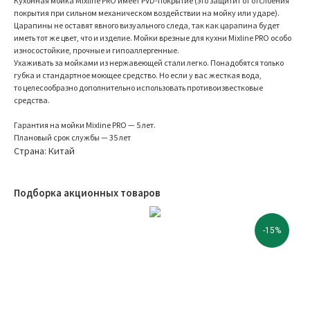
Кухонная мойка Mixline PRO имеет PVD-покрытие (это защитит от отслоения
покрытия при сильном механическом воздействии на мойку или ударе).
Царапины не оставят явного визуального следа, так как царапина будет
иметь тот же цвет, что и изделие. Мойки врезные для кухни Mixline PRO особо
износостойкие, прочные и гипоаллергенные.
Ухаживать за мойками из нержавеющей стали легко. Понадобятся только
губка и стандартное моющее средство. Но если у вас жесткая вода,
то целесообразно дополнительно использовать противоизвестковые
средства.
Гарантия на мойки Mixline PRO — 5 лет.
Плановый срок службы — 35 лет
Страна: Китай
Подборка акционных товаров
-15%