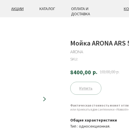
АКЦИИ
КАТАЛОГ
ОПЛАТА И
КО
ДОСТАВКА
Мойка ARONA ARS 
ARONA
SKU:
р.
8400,00
10100,00
р.
Купить
Фактическая стоимость может отли
или приехать в дом сантехники «Новосёл» по
Общие характеристики
Тип : односекционная.