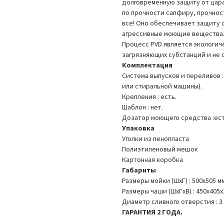
долговременную защиту от цар
по прочности сапфиру, прочност
все! Оно обеспечивает защиту 
агрессивные моющие вещества. 
Процесс PVD является экологич
загрязняющих субстанций и не 
Комплектация
Система выпусков и переливов 
или стиральной машины).
Крепления : есть.
Шаблон : нет.
Дозатор моющего средства :ес
Упаковка
Уголки из пенопласта
Полиэтиленовый мешок
Картонная коробка
Габариты
Размеры мойки (ШхГ) : 500х505 м
Размеры чаши (ШхГхВ) : 450х405х
Диаметр сливного отверстия : 3
ГАРАНТИЯ 2 ГОДА.