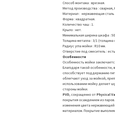
Способ монтажа : врезная.
Метод производства : сварная,
Материал : нержавеющая сталь 
Форма : квадратная.
Количество чаш : 1.
Крыло : нет.
Минимальная ширина шкафа : 50
Толщина металла : 3/1 (толщина 
Радиус угла мойки : R10 мм.
Отверстие под смеситель : есть
Особенности
Особенность мойки заключается
Благодаря такой особенности, в
способствует поддержанию гиги
облегчают уход за мойкой, пре
использовании мойку делает ш
стороны мойки.
PVD
, сокращенно от
Physical V
покрытия осаждением из паров.
изменения цвета нержавеющей с
материалом. Покрытие выполня