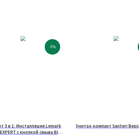
-5%
т 3 в 1: Инсталляция Lemark
Унитаз-компакт Santeri Верс
EXPERT с кнопкой смыва BIT
янец + унитаз безободковый