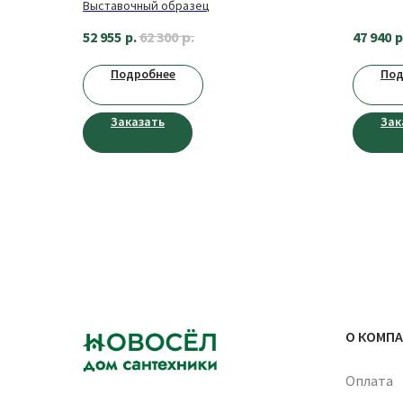
Выставочный образец
GLAZER
р.
52 955
р.
47 940
р
62 300
Подробнее
Под
Заказать
Зак
О КОМП
Оплата