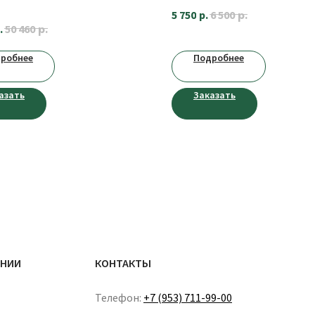
 Торнадо
р.
5 750
р.
6 500
р.
.
50 460
робнее
Подробнее
азать
Заказать
АНИИ
КОНТАКТЫ
Телефон:
+7 (953) 711-99-00