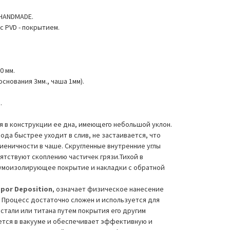
 HANDMADE.
с PVD - покрытием.
0 мм.
основания 3мм., чаша 1мм).
.
 в конструкции ее дна, имеющего небольшой уклон.
ода быстрее уходит в слив, не застаивается, что
еничности в чаше. Скругленные внутренние углы
пятствуют скоплению частичек грязи.Тихой в
умоизолирующее покрытие и накладки с обратной
apor Deposition
, означает физическое нанесение
 Процесс достаточно сложен и используется для
тали или титана путем покрытия его другим
ется в вакууме и обеспечивает эффективную и