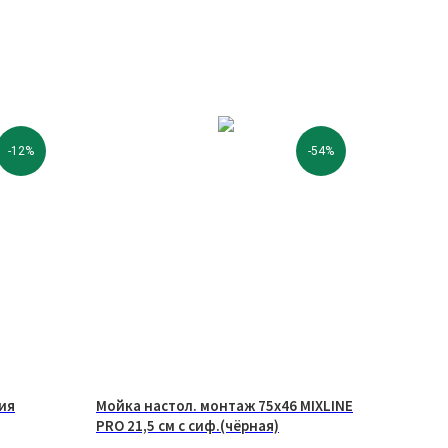
-12%
-54%
ия
Мойка настол. монтаж 75х46 MIXLINE
PRO 21,5 см с сиф.(чёрная)