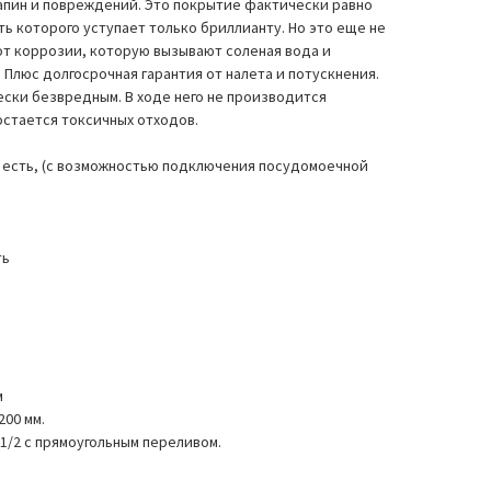
апин и повреждений. Это покрытие фактически равно
ь которого уступает только бриллианту. Но это еще не
от коррозии, которую вызывают соленая вода и
Плюс долгосрочная гарантия от налета и потускнения.
ески безвредным. В ходе него не производится
остается токсичных отходов.
: есть, (с возможностью подключения посудомоечной
ть
м
200 мм.
 1/2 с прямоугольным переливом.