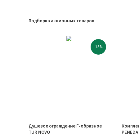
Подборка акционных товаров
-15%
Душевое ограждение Г-образное
Комплек
TUR NOVO
PENEDA 
хром гл